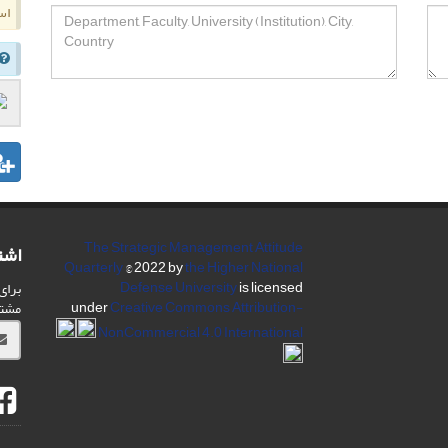
اس
The Strategic Management Attitude
اشت
Quarterly
© 2022 by
the Higher National
Defense University
is licensed
برای
under
Creative Commons Attribution-
مشت
NonCommercial 4.0 International