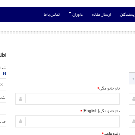
ویسندگان
ارسال مقاله
داوران
تماس با ما
اطل
شناسه
نام خانوادگی
*
نشان
نام خانوادگی [English]
*
تایی
رتبه علمی
*