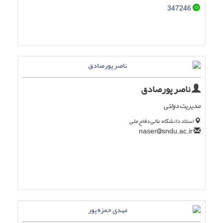
347246
ناصر پورصادق
مدیریت دولتی
استاد دانشگاه عالی دفاع ملی
sndu.ac.ir
naser