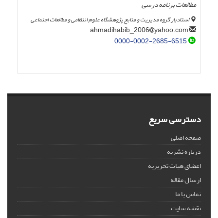
مطالعات برنامه درسی
استادیار گروه مدیریت و منابع پژوهشگاه علوم انتظامی و مطالعات اجتماعی
yahoo.com
ahmadihabib_2006
0000-0002-2685-6515
دسترسی سریع
صفحه اصلی
درباره نشریه
اعضای هیات تحریریه
ارسال مقاله
تماس با ما
نقشه سایت