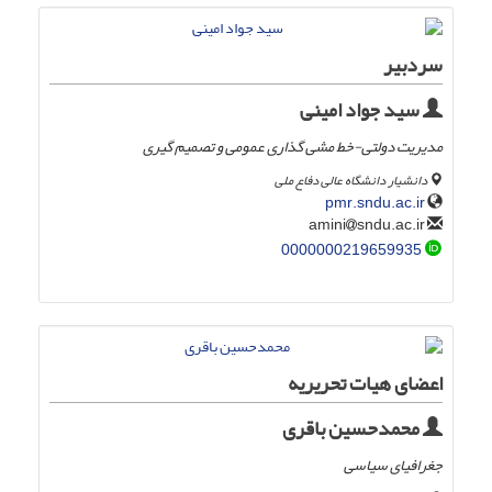
سردبیر
سید جواد امینی
مدیریت دولتی-خط مشی گذاری عمومی و تصمیم گیری
دانشیار دانشگاه عالی دفاع ملی
pmr.sndu.ac.ir
sndu.ac.ir
amini
0000000219659935
اعضای هیات تحریریه
محمدحسین باقری
جغرافیای سیاسی