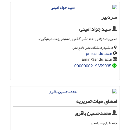
سردبیر
سید جواد امینی
مدیریت دولتی-خط مشی گذاری عمومی و تصمیم گیری
دانشیار دانشگاه عالی دفاع ملی
pmr.sndu.ac.ir
sndu.ac.ir
amini
0000000219659935
اعضای هیات تحریریه
محمدحسین باقری
جغرافیای سیاسی