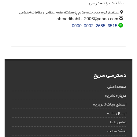
مطالعات برنامه درسی
استادیار گروه مدیریت و منابع پژوهشگاه علوم انتظامی و مطالعات اجتماعی
yahoo.com
ahmadihabib_2006
0000-0002-2685-6515
دسترسی سریع
صفحه اصلی
درباره نشریه
اعضای هیات تحریریه
ارسال مقاله
تماس با ما
نقشه سایت