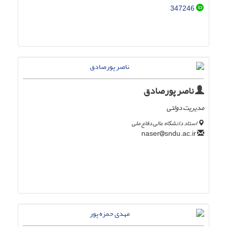
347246
ناصر پورصادق
مدیریت دولتی
استاد دانشگاه عالی دفاع ملی
sndu.ac.ir
naser